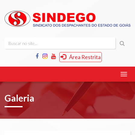
Área Restrita
Menu
Galeria