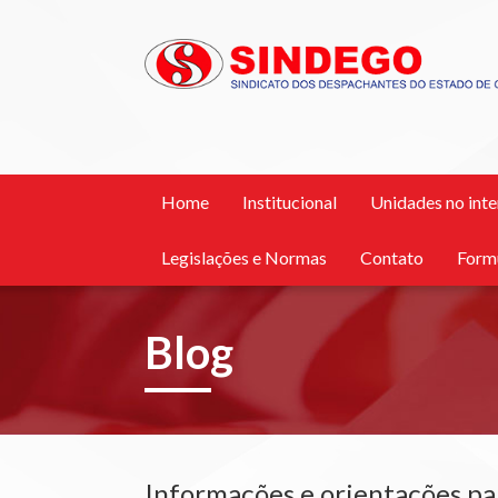
Home
Institucional
Unidades no inte
Legislações e Normas
Contato
Form
Blog
Informações e orientações pa